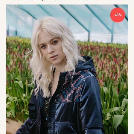
-40%
ИП Новикова Светлана Владимировна
ОГРНИП 321673300029012
ИНН 672206316203
Способы оплаты: