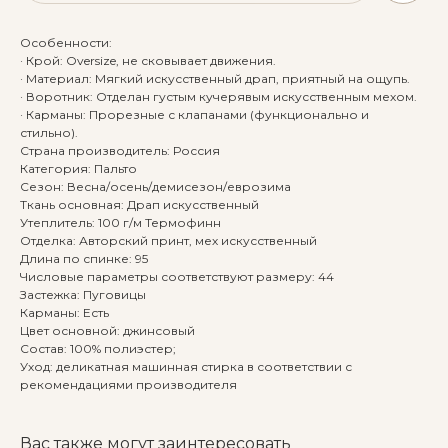
Особенности:
· Крой: Oversize, не сковывает движения.
· Материал: Мягкий искусственный драп, приятный на ощупь.
· Воротник: Отделан густым кучерявым искусственным мехом.
· Карманы: Прорезные с клапанами (функционально и
стильно).
Страна производитель: Россия
Категория: Пальто
Сезон: Весна/осень/демисезон/еврозима
Ткань основная: Драп искусственный
Утеплитель: 100 г/м Термофинн
Отделка: Авторский принт, мех искусственный
Длина по спинке: 95
Числовые параметры соответствуют размеру: 44
Застежка: Пуговицы
Карманы: Есть
Цвет основной: джинсовый
Состав: 100% полиэстер;
Уход: деликатная машинная стирка в соответствии с
рекомендациями производителя
Вас также могут заинтересовать