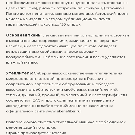
необходимости можно отвернуть(внутренняя часть отделана в
цвет капюшона), рисунок отстрочен по контуру 3Д строчкой.
Пальто дополнено трикотажными манжетами. Авторский принт
нанесен на изделие методом сублимационной печати,
гарантирующей яркость до 150 стирок.
Основная ткань:
легкая, мягкая, тактильно приятная, стойкая
к механическим повреждениям, заминам и многократным
изгибам, имеет водоотталкивающее покрытие, обладает
ветрозащитными свойствами, а также хорошим
воздухообменом. Небольшие загрязнения легко удаляются
влажной тканью.
Утеплитель:
Сиберия-высококачественный утеплитель из
микроволокон, который производится в России на
современном европейском оборудовании и обладает
высокими потребительскими свойствами: мягкий, легкий,
теплый, дышащий, прочный, экологичный. Имеет сертификаты
соответствия ЕАС и протоколы испытания независимых
аккредитованных лабораторий(можно ознакомится на
официальном сайте www.siberiafiber.ru)
Изделие можно стирать в стиральной машине с соблюдением
рекомендаций по стирке.
Страна производитель: Россия