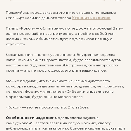
Пожалуйста, перед заказом уточните у нашего менеджера
Стиль Арт наличие данного товара
Уточнить наличие
Пальто «Кокон» — обнять зиму, но не дрожать от холода! В нём
вы не просто идёте навстречу ветру, а несёте с собой уют.
Форма «кокон» обнимает силуэт, подчёркивая изящную
хрупкость.
Косая молния — штрих уверенности. Внутренняя отделка
капюшона и манжет играет цветом, будто заглядывает внутрь
настроения. Художественная 3D-строчка вдоль авторского
принта — это не просто декор, это ритм ваших шагов.
Можно подумать, что ткань знает, как важно чувствовать
комфорт в каждом движении — не продувается, не промокает,
не теряет форму. А утеплитель «Сиберия» справляется с
морозом так, будто он и не мороз вовсе.
«Кокон» — это не просто пальто. Это забота.
Особенности изделия
: модель слегка заужена
книзу("кокон"), застегивается на косую молнию, сверху
дублирующая планка на кнопках, боковые карманы, рукав при