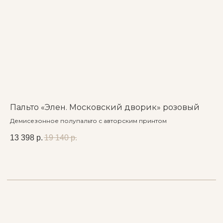
Авторская одежда, доступная каждому.
© 2023 Магазин дизайнерской одежды «Стиль Арт»
Политика конфиденциальности
Публичная оферта
Карта сайта
Пальто «Элен. Московский дворик» розовый
По
Демисезонное полупальто с авторским принтом
Де
ав
13 398
р.
19 140
р.
24