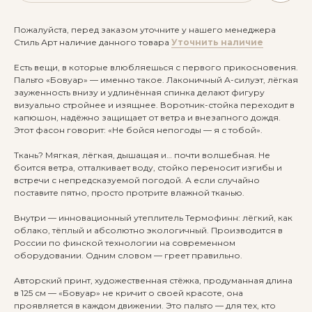
Пожалуйста, перед заказом уточните у нашего менеджера
Стиль Арт наличие данного товара
Уточнить наличие
Есть вещи, в которые влюбляешься с первого прикосновения.
Пальто «Бовуар» — именно такое. Лаконичный А-силуэт, лёгкая
зауженность внизу и удлинённая спинка делают фигуру
визуально стройнее и изящнее. Воротник-стойка переходит в
капюшон, надёжно защищает от ветра и внезапного дождя.
Этот фасон говорит: «Не бойся непогоды — я с тобой».
Ткань? Мягкая, лёгкая, дышащая и… почти волшебная. Не
боится ветра, отталкивает воду, стойко переносит изгибы и
встречи с непредсказуемой погодой. А если случайно
поставите пятно, просто протрите влажной тканью.
Внутри — инновационный утеплитель Термофинн: лёгкий, как
облако, тёплый и абсолютно экологичный. Производится в
России по финской технологии на современном
оборудовании. Одним словом — греет правильно.
Авторский принт, художественная стёжка, продуманная длина
в 125 см — «Бовуар» не кричит о своей красоте, она
проявляется в каждом движении. Это пальто — для тех, кто