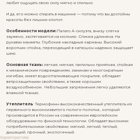
любит ощущать свою силу мягко и стильно.
И да, его можно стирать в машинке — потому что вы достойны
красоты без лишних хлопот.
Особенности модели:
Пальто А-силуэта, внизу слегка
заужено, застегивается на молнию. Спинка
удлинена. На
рукавах манжеты. Глубокие накладные карманы. Высокий
воротник-стойка, переходящий в капюшон надежно защищает
шею.
Основная ткань:
легкая, мягкая, тактильно приятная, стойкая
к механическим повреждениям, заминам и многократным
изгибам, имеет водоотталкивающее покрытие, обладает
ветрозащитными свойствами, а также хорошим
воздухообменом. Небольшие загрязнения легко удаляются
влажной тканью.
Утеплитель
: Термофинн-высококачественный утеплитель из
первичного высокоизвитого полого полотна , который
производится в России на современном европейском
оборудовании по финской технологии. Обладает высокими
потребительскими свойствами: мягкий, легкий, теплый,
дышащий, прочный, экологичный.
Характеристики