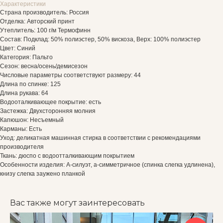
Характеристики
Страна производитель: Россия
Отделка: Авторский принт
Утеплитель: 100 г/м Термофинн
Состав: Подклад: 50% полиэстер, 50% вискоза, Верх: 100% полиэстер
Цвет: Синий
Категория: Пальто
Сезон: весна/осень/демисезон
Числовые параметры соответствуют размеру: 44
Длина по спинке: 125
Длина рукава: 64
Водооталкивающее покрытие: есть
Застежка: Двухсторонняя молния
Капюшон: Несъемный
Карманы: Есть
Уход: деликатная машинная стирка в соответствии с рекомендациями
производителя
Ткань: дюспо с водоотталкивающим покрытием
Особенности изделия: А-силуэт, а-симметричное (спинка слегка удлинена),
книзу слегка заужено планкой
Вас также могут заинтересовать