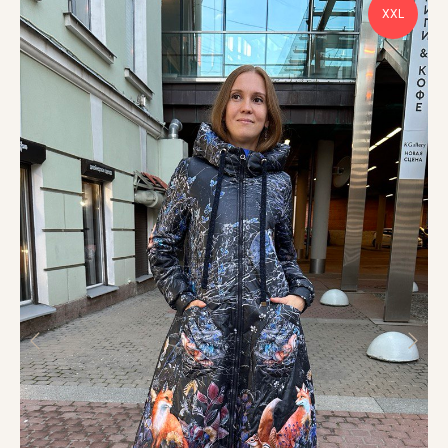
XXL
ИП Новикова Светлана Владимировна
ОГРНИП 321673300029012
ИНН 672206316203
Способы оплаты:
Доставка по России
Каталог
О нас
Контакты
Доставка и оплата
Обмен и возврат
Правила ухода за одеждой
Style.art.67@yandex.ru
Telegram
|
ВКонтакте
Магазины в Санкт-Петербурге:
Большая Морская улица, д. 36
+7 (915) 642-39-31
+7 (981) 849-16-61