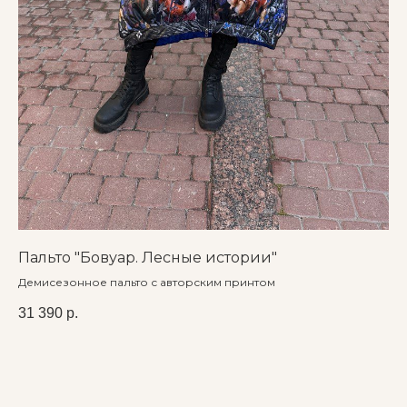
Авторская одежда, доступная каждому.
© 2023 Магазин дизайнерской одежды «Стиль Арт»
Политика конфиденциальности
Публичная оферта
Карта сайта
Пальто "Бовуар. Лесные истории"
Па
Демисезонное пальто с авторским принтом
Зи
ка
31 390
р.
29