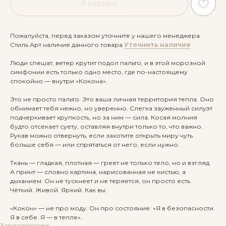
В корзину
Пожалуйста, перед заказом уточните у нашего менеджера
Стиль Арт наличие данного товара
Уточнить наличие
Люди спешат, ветер крутит подол пальто, и в этой морозной
симфонии есть только одно место, где по-настоящему
спокойно — внутри «Кокона».
Это не просто пальто. Это ваша личная территория тепла. Оно
обнимает тебя нежно, но уверенно. Слегка зауженный силуэт
подчеркивает хрупкость, но за ним — сила. Косая молния
будто отсекает суету, оставляя внутри только то, что важно.
Рукав можно отвернуть, если захотите открыть миру чуть
больше себя — или спрятаться от него, если нужно.
Ткань — гладкая, плотная — греет не только тело, но и взгляд.
А принт — словно картина, нарисованная не кистью, а
дыханием. Он не тускнеет и не теряется, он просто есть.
Чёткий. Живой. Яркий. Как вы.
«Кокон» — не про моду. Он про состояние: «Я в безопасности.
Я в себе. Я — в тепле».