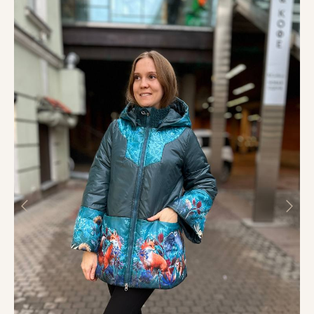
ИП Новикова Светлана Владимировна
ОГРНИП 321673300029012
ИНН 672206316203
Способы оплаты:
Доставка по России
Каталог
О нас
Контакты
Доставка и оплата
Обмен и возврат
Правила ухода за одеждой
Style.art.67@yandex.ru