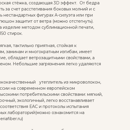
рская стёжка, создающая 3D эффект. От бедра
ь за счет расстегивания боковых молний и с
ь нестандартных фигурах А-силуэта или при
пюшон защитит от ветра (можно отстегнуть).
а изделие методом сублимационной печати,
50 стирок.
ягкая, тактильно приятная, стойкая к
, заминам и многократным изгибам, имеет
е, обладает ветрозащитными свойствами, а
еном. Небольшие загрязнения легко удаляются
кокачественный утеплитель из микроволокон,
оссии на современном европейском
ысокими потребительскими свойствами: мягкий,
рочный, экологичный, легко восстанавливает
соответствия ЕАС и протоколы испытания
ных лабораторий(можно ознакомится на
iafiber.ru)