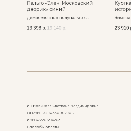
Пальто «Элен. Московский
Куртка
дворик» синий
истор
демисезонное полупальто с
Зимняя 
авторским принтом
принто
13 398
р.
19 140
р.
23 910
ИП Новикова Светлана Владимировна
ОГРНИП 321673300029012
ИНН 672206316203
Способы оплаты: