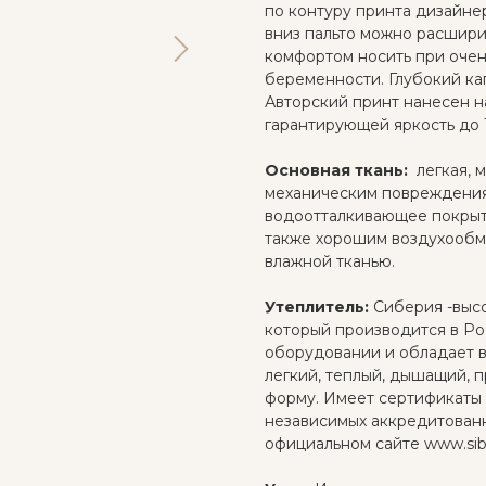
по контуру принта дизайне
вниз пальто можно расширит
комфортом носить при очен
беременности. Глубокий ка
Авторский принт нанесен н
гарантирующей яркость до 1
Основная ткань:
легкая, м
механическим повреждениям
водоотталкивающее покрыти
также хорошим воздухообм
влажной тканью.
Утеплитель:
Сиберия -высо
который производится в Р
оборудовании и обладает в
легкий, теплый, дышащий, п
форму. Имеет сертификаты 
независимых аккредитован
официальном сайте www.siber