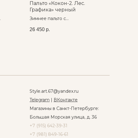
Пальто «Кокон-2. Лес.
Графика» черный
Зимнее пальто с
водоотталкивающим покрытием
26 450
р.
Style.art.67@yandex.ru
Telegram
|
ВКонтакте
Магазины в Санкт-Петербурге:
Большая Морская улица, д. 36
+7 (915) 642-39-31
+7 (981) 849-16-61