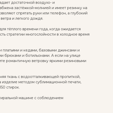
адает достаточной воздухо- и
абжена застёжкой-молнией и имеет резинку на
зволяют спрятать руки или телефон, а глубокий
ветра и легкого дождя.
для тёплого времени года, когда ожидается
асть стратегии многослойности в холодное время
и платьями и кедами, базовыми джинсами и
и брюками и ботильонами. А если на улице
ите романтичную ветровку яркими резиновыми
няя ткань с водоотталкивающей пропиткой,
а изделие методом сублимационной печати,
50 стирок.
стиральной машине с соблюдением