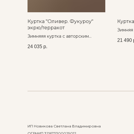
Куртка "Оливер. Фукуроу"
Куртка
экрю/терракот
Зимняя 
Зимняяя куртка с авторским
принто
21 490
принтом
24 035
р.
ИП Новикова Светлана Владимировна
ОГРНИП 321673300029012