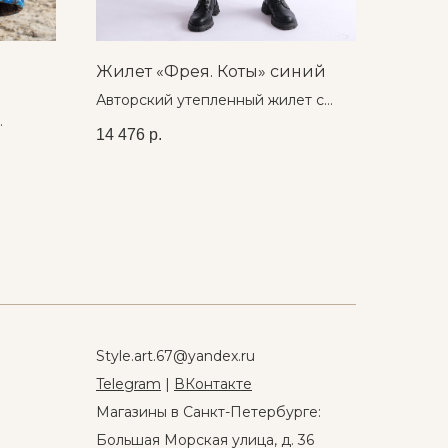
Жилет «Фрея. Коты» синий
Авторский утепленный жилет с
карманами и капюшоном большого
14 476
р.
им
размера
Style.art.67@yandex.ru
Telegram
|
ВКонтакте
Магазины в Санкт-Петербурге:
Большая Морская улица, д. 36