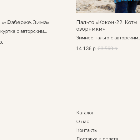
 ««Фаберже. Зима»
Пальто «Кокон-22. Коты
озорники»
куртка с авторским
м ❄
Зимнее пальто с авторским
р.
принтом, водоотталкивающ
14 136
р.
23 560
р.
покрытием, капюшоном и
карманами
Каталог
О нас
Контакты
Доставка и оплата