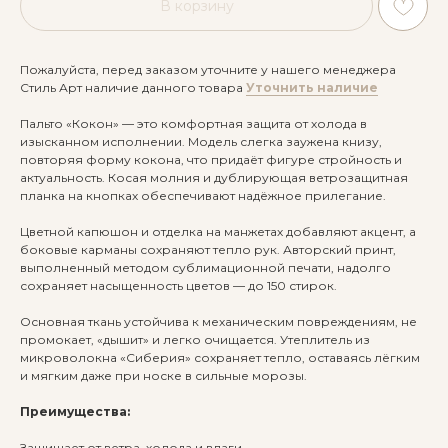
В корзину
Пожалуйста, перед заказом уточните у нашего менеджера
Стиль Арт наличие данного товара
Уточнить наличие
Пальто «Кокон» — это комфортная защита от холода в
изысканном исполнении. Модель слегка заужена книзу,
повторяя форму кокона, что придаёт фигуре стройность и
актуальность. Косая молния и дублирующая ветрозащитная
планка на кнопках обеспечивают надёжное прилегание.
Цветной капюшон и отделка на манжетах добавляют акцент, а
боковые карманы сохраняют тепло рук. Авторский принт,
выполненный методом сублимационной печати, надолго
сохраняет насыщенность цветов — до 150 стирок.
Основная ткань устойчива к механическим повреждениям, не
промокает, «дышит» и легко очищается. Утеплитель из
микроволокна «Сиберия» сохраняет тепло, оставаясь лёгким
и мягким даже при носке в сильные морозы.
Преимущества:
Защищает от ветра, холода и влаги