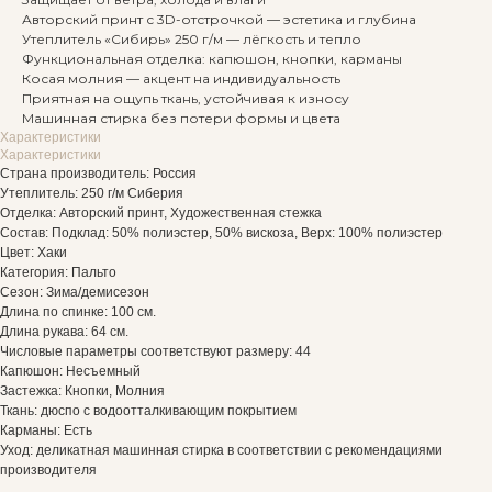
Авторский принт с 3D-отстрочкой — эстетика и глубина
Утеплитель «Сибирь» 250 г/м — лёгкость и тепло
Функциональная отделка: капюшон, кнопки, карманы
Косая молния — акцент на индивидуальность
Приятная на ощупь ткань, устойчивая к износу
Машинная стирка без потери формы и цвета
Характеристики
Характеристики
Страна производитель: Россия
Утеплитель: 250 г/м Сиберия
Отделка: Авторский принт, Художественная стежка
Состав: Подклад: 50% полиэстер, 50% вискоза, Верх: 100% полиэстер
Цвет: Хаки
Категория: Пальто
Сезон: Зима/демисезон
Длина по спинке: 100 см.
Длина рукава: 64 см.
Числовые параметры соответствуют размеру: 44
Капюшон: Несъемный
Застежка: Кнопки, Молния
Ткань: дюспо с водоотталкивающим покрытием
Карманы: Есть
Уход: деликатная машинная стирка в соответствии с рекомендациями
производителя