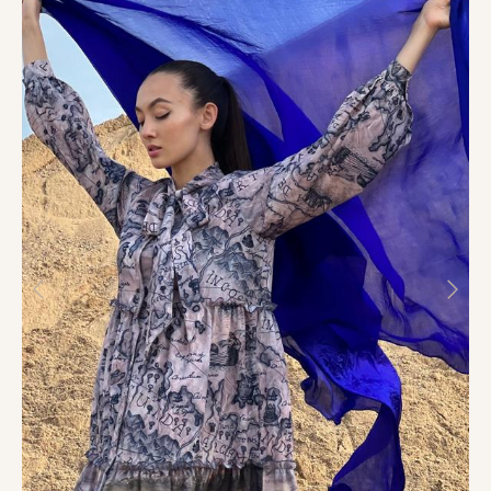
ИП Новикова Светлана Владимировна
ОГРНИП 321673300029012
ИНН 672206316203
Способы оплаты:
Доставка по России
Каталог
О нас
Контакты