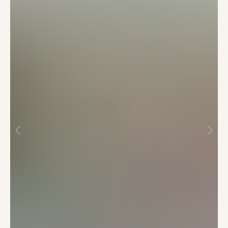
ИП Новикова Светлана Владимировна
ОГРНИП 321673300029012
ИНН 672206316203
Способы оплаты:
Доставка по России
Каталог
О нас
Контакты
Доставка и оплата
Обмен и возврат
Правила ухода за одеждой
Style.art.67@yandex.ru
Telegram
|
ВКонтакте
Магазины в Санкт-Петербурге: