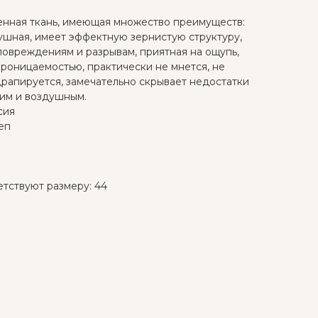
енная ткань, имеющая множество преимуществ:
душная, имеет эффектную зернистую структуру,
повреждениям и разрывам, приятная на ощупь,
роницаемостью, практически не мнется, не
драпируется, замечательно скрывает недостатки
ким и воздушным.
сия
еп
тствуют размеру: 44