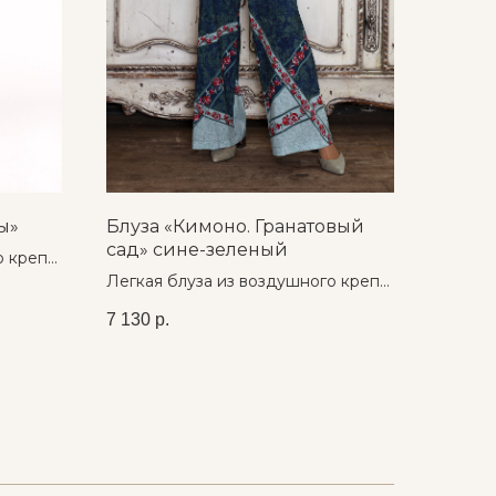
ы»
Блуза «Кимоно. Гранатовый
сад» сине-зеленый
о креп-
ом
Легкая блуза из воздушного креп-
шифона с авторским принтом
7 130
р.