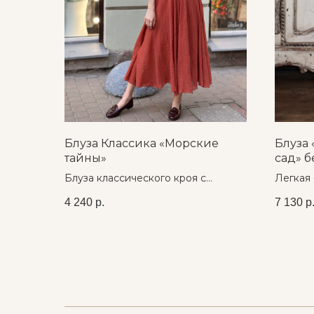
Блуза Классика «Морские
Блуза 
тайны»
сад» 
Блуза классического кроя с
Легкая 
принтом
шифона
4 240
р.
7 130
р