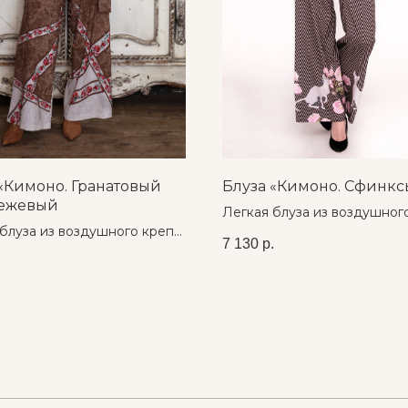
«Кимоно. Гранатовый
Блуза «Кимоно. Сфинкс
бежевый
Легкая блуза из воздушног
блуза из воздушного креп-
шифона с авторским принт
7 130
р.
 с авторским принтом
.