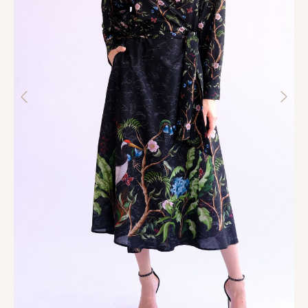
ИП Новикова Светлана Владимировна
ОГРНИП 321673300029012
ИНН 672206316203
Способы оплаты:
Доставка по России
Каталог
О нас
Контакты
Доставка и оплата
Обмен и возврат
Правила ухода за одеждой
Style.art.67@yandex.ru
Telegram
|
ВКонтакте
Магазины в Санкт-Петербурге:
Большая Морская улица, д. 36
+7 (915) 642-39-31
+7 (981) 849-16-61