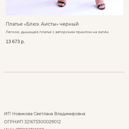
Авторская одежда, доступная каждому.
© 2023 Магазин дизайнерской одежды «Стиль Арт»
Платье «Блюз. Аисты» черный
Пл
Политика конфиденциальности
с
Легкое, дышащее платье с авторским принтом на запАх
Публичная оферта
Карта сайта
Че
13 673
р.
13