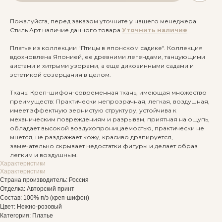
Пожалуйста, перед заказом уточните у нашего менеджера
Стиль Арт наличие данного товара
Уточнить наличие
Платье из коллекции "Птицы в японском садике". Коллекция
вдохновлена Японией, ее древними легендами, танцующими
аистами и хитрыми узорами, а еще диковинными садами и
эстетикой созерцания в целом.
Ткань: Креп-шифон-современная ткань, имеющая множество
преимуществ: Практически непрозрачная, легкая, воздушная,
имеет эффектную зернистую структуру, устойчива к
механическим повреждениям и разрывам, приятная на ощупь,
обладает высокой воздухопроницаемостью, практически не
мнется, не раздражает кожу, красиво драпируется,
замечательно скрывает недостатки фигуры и делает образ
легким и воздушным.
Характеристики
Характеристики
Страна производитель: Россия
Отделка: Авторский принт
Состав: 100% п/э (креп-шифон)
Цвет: Нежно-розовый
Категория: Платье