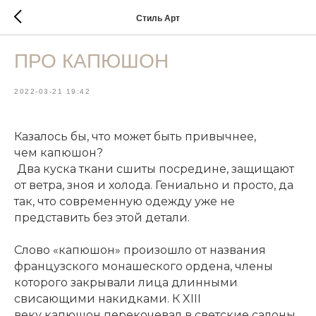
Стиль Арт
ПРО КАПЮШОН
2022-03-21 19:42
Казалось бы, что может быть привычнее,
чем
капюшон
?
Два куска ткани сшиты посредине, защищают
от ветра, зноя и холода. Гениально и
про
сто, да
так, что современную одежду уже не
представить без этой детали.
Слово «
капюшон
»
про
изошло от названия
французского монашеского ордена, члены
которого закрывали лица длинными
свисающими накидками. К XIII
веку
капюшон
перекочевал в светские салоны.