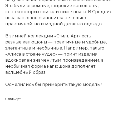
Это были огромные, широкие
капюшон
ы,
концы которых свисали ниже пояса. В Средние
века
капюшон
становится не только
практичной, но и модной деталью одежды.
В зимней коллекции «Стиль Арт» есть
разные
капюшон
ы — практичные и удобные,
элегантные и необычные. Например, пальто
«Алиса в стране чудес» — принт изделия
вдохновлен знаменитым произведением, а
необычная форма
капюшон
а дополняет
волшебный образ.
Осмелились бы примерить такую модель?
Стиль Арт